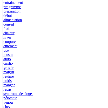
entrainement
programme
préparation
débutant
alimentation
conseil
froid
chaleur
hiver
coupure
etirement
ppg
muscu
abdo
cardio
grossir
maigrir
regime
poids
manger
repas
syndrome des loges
périostite
genou
cheville