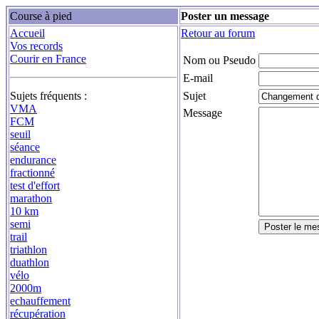
Course à pied
Poster un message
Accueil
Retour au forum
Vos records
Courir en France
Nom ou Pseudo
E-mail
Sujets fréquents :
Sujet
VMA
Message
FCM
seuil
séance
endurance
fractionné
test d'effort
marathon
10 km
semi
trail
triathlon
duathlon
vélo
2000m
echauffement
récupération