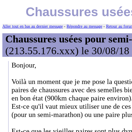
Chaussures usée
Aller tout en bas au dernier message
-
Répondre au message
-
Retour au forum
Chaussures usées pour sem
(213.55.176.xxx) le 30/08/18
Bonjour,
Voilà un moment que je me pose la questio
paires de chaussures avec des semelles b
en bon état (900km chaque paire environ).
Est-ce qu'il vaut mieux utiliser une de ce
(pour un semi-marathon) ou une paire plu
Est-ce que les vieilles paires sont plus d