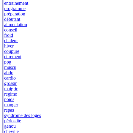
entrainement
programme
préparation
débutant
alimentation
conseil
froid
chaleur
hiver
coupure
etirement
ppg
muscu
abdo
cardio
grossir
maigrir
regime
poids
manger
repas
syndrome des loges
périostite
genou
cheville