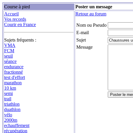
Course à pied
Poster un message
Accueil
Retour au forum
Vos records
Courir en France
Nom ou Pseudo
E-mail
Sujets fréquents :
Sujet
VMA
Message
FCM
seuil
séance
endurance
fractionné
test d'effort
marathon
10 km
semi
trail
triathlon
duathlon
vélo
2000m
echauffement
récupération