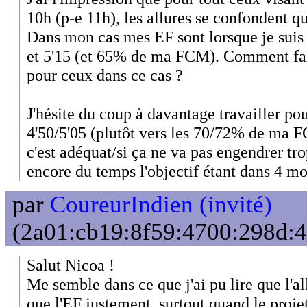
10h (p-e 11h), les allures se confonden
Dans mon cas mes EF sont lorsque je suis s
et 5'15 (et 65% de ma FCM). Comment fait
pour ceux dans ce cas ?
J'hésite du coup à davantage travailler po
4'50/5'05 (plutôt vers les 70/72% de ma FC
c'est adéquat/si ça ne va pas engendrer trop
encore du temps l'objectif étant dans 4 mo
par
CoureurIndien (invité)
(2a01:cb19:8f59:4700:298d:4f
Salut Nicoa !
Me semble dans ce que j'ai pu lire que l'al
que l'EF justement, surtout quand le proje