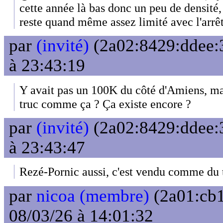
cette année là bas donc un peu de densité
reste quand même assez limité avec l'arrêt
par
(invité)
(2a02:8429:ddee:3
à 23:43:19
Y avait pas un 100K du côté d'Amiens, m
truc comme ça ? Ça existe encore ?
par
(invité)
(2a02:8429:ddee:3
à 23:43:47
Rezé-Pornic aussi, c'est vendu comme du tr
par
nicoa (membre)
(2a01:cb1
08/03/26 à 14:01:32