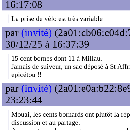
16:17:08
La prise de vélo est très variable
par
(invité)
(2a01:cb06:c04d:7
30/12/25 à 16:37:39
15 cent bornes dont 11 à Millau.
Jamais de suiveur, un sac déposé à St Affri
epicétou !!
par
(invité)
(2a01:e0a:b22:8e9
23:23:44
Mouai, les cents bornards ont plutôt la rép
discussion et au partage.