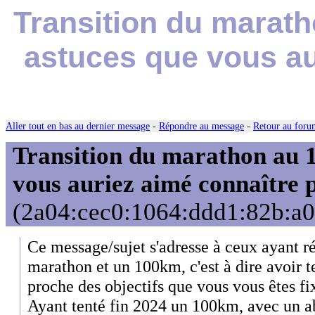
Transition du marath
astuces que vous au
Aller tout en bas au dernier message
-
Répondre au message
-
Retour au forum
Transition du marathon au 1
vous auriez aimé connaître p
(2a04:cec0:1064:ddd1:82b:a0
Ce message/sujet s'adresse à ceux ayant ré
marathon et un 100km, c'est à dire avoir te
proche des objectifs que vous vous êtes fi
Ayant tenté fin 2024 un 100km, avec un 