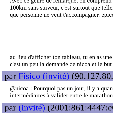
Avec ce genre de remarque, on comprend vi
100km sans suiveur, c'est surtout que tell
que personne ne veut t'accompagner. epicé
au lieu d'afficher ton tableau, tu en as un
c'est un peu la demande de nicoa et le but
par
Fisico (invité)
(90.127.80.
@nicoa : Pourquoi pas un jour, il y a qu
intermédiaires à valider entre le marathon 
par
(invité)
(2001:861:4447:c0