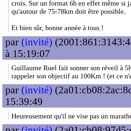
crois. Sur un format 6h en effet même si j
qu'autour de 75-78km doit être possible.
Et bien sûr, bonne année à tous !
par
(invité)
(2001:861:3143:4e
à 15:19:07
Guillaume Ruel fait sonner son réveil à 5
rappeler son objectif au 100Km ! (et ce n'e
par
(invité)
(2a01:cb08:2ac:8c
15:39:49
Heureusement qu'il ne vise pas un marath
par
(invité)
(2a01:cb08:97d5: