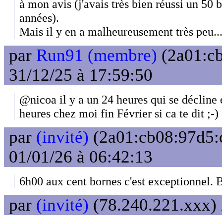
à mon avis (j'avais très bien réussi un 50 
années).
Mais il y en a malheureusement très peu..
par
Run91 (membre)
(2a01:cb
31/12/25 à 17:59:50
@nicoa il y a un 24 heures qui se décline 
heures chez moi fin Février si ca te dit ;-)
par
(invité)
(2a01:cb08:97d5:
01/01/26 à 06:42:13
6h00 aux cent bornes c'est exceptionnel.
par
(invité)
(78.240.221.xxx) 