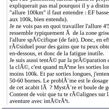
expliquerait pas mal pourquoi il y a distin
"allure 100km" il faut entendre : EF basse 
aux 100k, bien entendu).
Je ne vois pas en quoi travailler l'allure 4
ressemble typiquement Ã de la zone grise,
l'allure spÃ©cifique (de fait). Donc, en eff
rÃ©siduel pour des gains que tu peux obte
en-dessous, et donc de la fatigue inutile.
Je suis aussi tentÃ© par la prÃ©paration 
la clÃ©, c'est quand mÃªme les sorties lo
moins 100k. Et par sorties longues, j'enten
50-60 bornes. Le problÃ¨me est le dosage 
de cet acabit lÃ ? MystÃ¨re et boule de
Content de voir que tu te rÃ©alignes sur l
aventure avec intÃ©rÃªt.