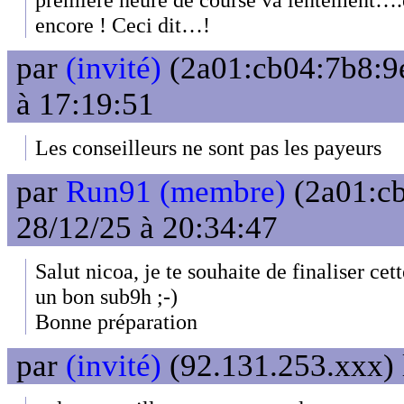
encore ! Ceci dit…!
par
(invité)
(2a01:cb04:7b8:9e
à 17:19:51
Les conseilleurs ne sont pas les payeurs
par
Run91 (membre)
(2a01:cb
28/12/25 à 20:34:47
Salut nicoa, je te souhaite de finaliser cett
un bon sub9h ;-)
Bonne préparation
par
(invité)
(92.131.253.xxx) 