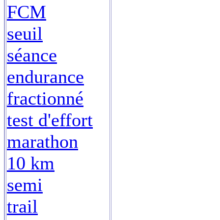
FCM
seuil
séance
endurance
fractionné
test d'effort
marathon
10 km
semi
trail