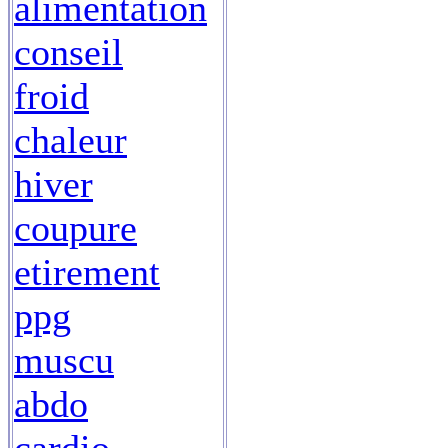
alimentation
conseil
froid
chaleur
hiver
coupure
etirement
ppg
muscu
abdo