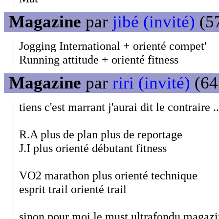
Magazine
par
jibé (invité)
(57
Jogging International + orienté compet'
Running attitude + orienté fitness
Magazine
par
riri (invité)
(64
tiens c'est marrant j'aurai dit le contraire ..
R.A plus de plan plus de reportage
J.I plus orienté débutant fitness
VO2 marathon plus orienté technique
esprit trail orienté trail
sinon pour moi le must ultrafondu magaz