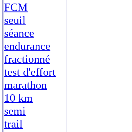
FCM
seuil
séance
endurance
fractionné
test d'effort
marathon
10 km
semi
trail