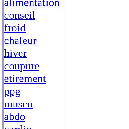
alimentation
conseil
froid
chaleur
hiver
coupure
etirement
ppg
muscu
abdo