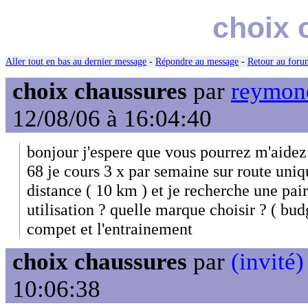
choix 
Aller tout en bas au dernier message
-
Répondre au message
-
Retour au forum
choix chaussures
par
reymond
12/08/06 à 16:04:40
bonjour j'espere que vous pourrez m'aidez
68 je cours 3 x par semaine sur route uniq
distance ( 10 km ) et je recherche une pai
utilisation ? quelle marque choisir ? ( bud
compet et l'entrainement
choix chaussures
par
(invité)
10:06:38