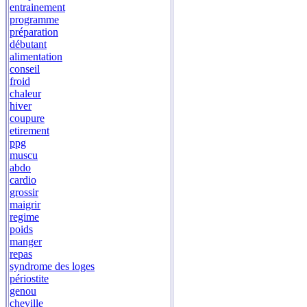
entrainement
programme
préparation
débutant
alimentation
conseil
froid
chaleur
hiver
coupure
etirement
ppg
muscu
abdo
cardio
grossir
maigrir
regime
poids
manger
repas
syndrome des loges
périostite
genou
cheville