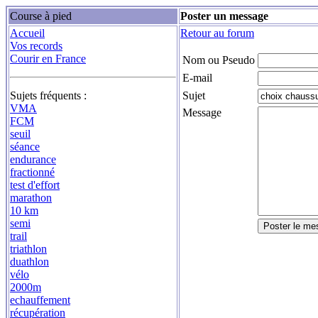
Course à pied
Poster un message
Accueil
Retour au forum
Vos records
Courir en France
Nom ou Pseudo
E-mail
Sujets fréquents :
Sujet
VMA
Message
FCM
seuil
séance
endurance
fractionné
test d'effort
marathon
10 km
semi
trail
triathlon
duathlon
vélo
2000m
echauffement
récupération