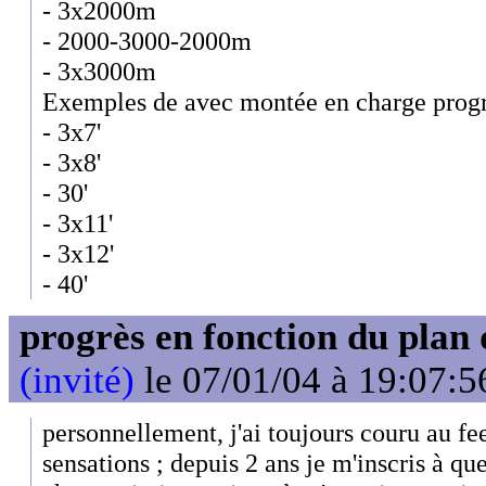
- 3x2000m
- 2000-3000-2000m
- 3x3000m
Exemples de avec montée en charge progr
- 3x7'
- 3x8'
- 30'
- 3x11'
- 3x12'
- 40'
progrès en fonction du plan
(invité)
le 07/01/04 à 19:07:5
personnellement, j'ai toujours couru au fe
sensations ; depuis 2 ans je m'inscris à qu