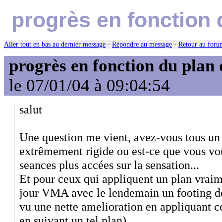
progrès en fonction 
Aller tout en bas au dernier message
-
Répondre au message
-
Retour au forum
progrès en fonction du plan
le 07/01/04 à 09:04:54
salut
Une question me vient, avez-vous tous un
extrêmement rigide ou est-ce que vous vo
seances plus accées sur la sensation...
Et pour ceux qui appliquent un plan vraim
jour VMA avec le lendemain un footing de
vu une nette amelioration en appliquant c
en suivant un tel plan)