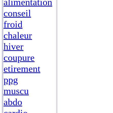
alimentation
conseil
froid
chaleur
hiver
coupure
etirement
ppg
muscu
abdo