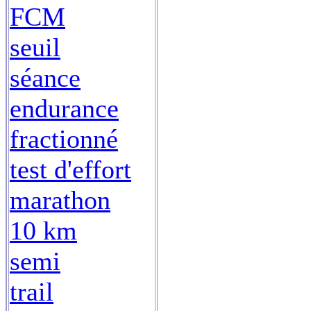
FCM
seuil
séance
endurance
fractionné
test d'effort
marathon
10 km
semi
trail