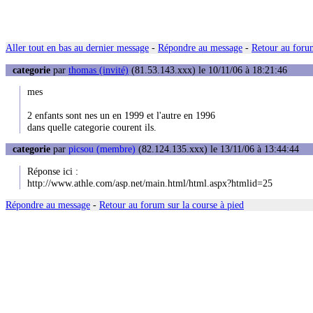
Aller tout en bas au dernier message
-
Répondre au message
-
Retour au forum
categorie
par
thomas (invité)
(81.53.143.xxx) le 10/11/06 à 18:21:46
mes
2 enfants sont nes un en 1999 et l'autre en 1996
dans quelle categorie courent ils.
categorie
par
picsou (membre)
(82.124.135.xxx) le 13/11/06 à 13:44:44
Réponse ici :
http://www.athle.com/asp.net/main.html/html.aspx?htmlid=25
Répondre au message
-
Retour au forum sur la course à pied