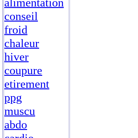
alimentation
conseil
froid
chaleur
hiver
coupure
etirement
ppg
muscu
abdo