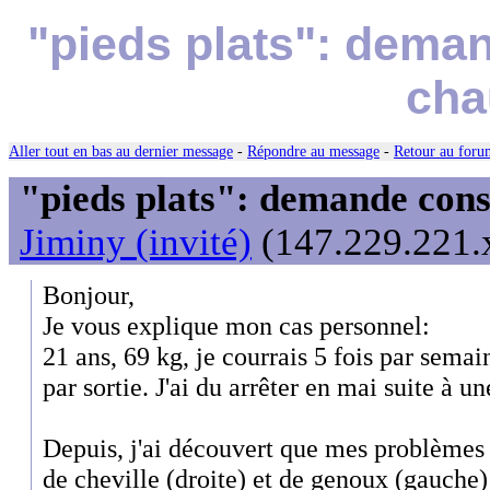
"pieds plats": deman
cha
Aller tout en bas au dernier message
-
Répondre au message
-
Retour au forum
"pieds plats": demande cons
Jiminy (invité)
(147.229.221.x
Bonjour,
Je vous explique mon cas personnel:
21 ans, 69 kg, je courrais 5 fois par sema
par sortie. J'ai du arrêter en mai suite à u
Depuis, j'ai découvert que mes problèmes 
de cheville (droite) et de genoux (gauche