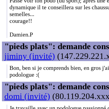
Passe voir ton podo (du sport); après une 
dynamique il te conseillera sur les chaussu
semelles...
courage!!
Damien.P
"pieds plats": demande cons
jiminy (invité)
(147.229.221.x
Bon, ben si je comprends bien, en gros j'a
podologue :(
"pieds plats": demande cons
domi (invité)
(80.119.204.xxx
Je travaille avec un podologue passionné q