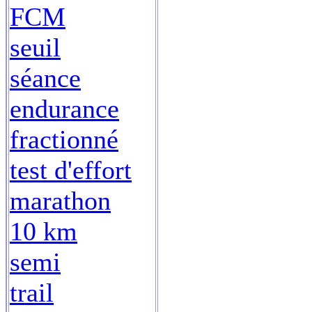
FCM
seuil
séance
endurance
fractionné
test d'effort
marathon
10 km
semi
trail