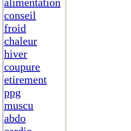
alimentation
conseil
froid
chaleur
hiver
coupure
etirement
ppg
muscu
abdo