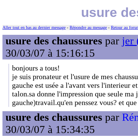
usure de
Aller tout en bas au dernier message
-
Répondre au message
-
Retour au forum
usure des chaussures
par
jer 
30/03/07 à 15:16:15
bonjours a tous!
je suis pronateur et l'usure de mes chaussu
gauche est usée a l'avant vers l'interieur e
talon.sa donne l'impression que seule ma 
gauche)travail.qu'en penssez vous? et que
usure des chaussures
par
Rém
30/03/07 à 15:34:35