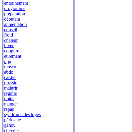
entrainement
programme
préparation
débutant
alimentation
conseil
froid
chaleur
hiver
coupure
etirement
ppg
muscu
abdo
cardio
grossir
maigrir
regime
poids
manger
repas
syndrome des loges
périostite
genou
cheville