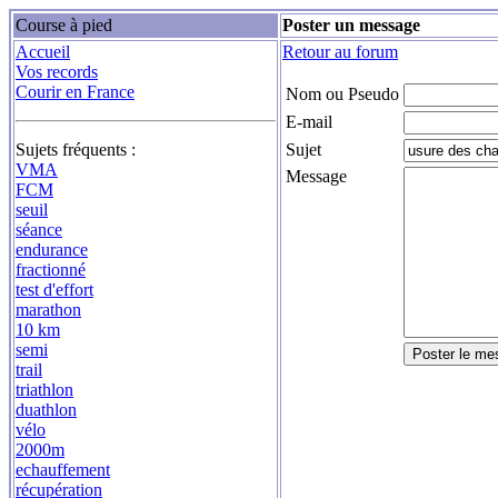
Course à pied
Poster un message
Accueil
Retour au forum
Vos records
Courir en France
Nom ou Pseudo
E-mail
Sujets fréquents :
Sujet
VMA
Message
FCM
seuil
séance
endurance
fractionné
test d'effort
marathon
10 km
semi
trail
triathlon
duathlon
vélo
2000m
echauffement
récupération