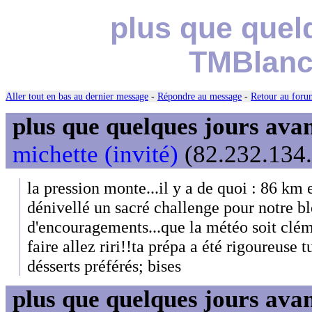
plus que quel
TMBlanc...
Aller tout en bas au dernier message
-
Répondre au message
-
Retour au forum
plus que quelques jours avant
michette (invité)
(82.232.134.
la pression monte...il y a de quoi : 86 k
dénivellé un sacré challenge pour notre b
d'encouragements...que la météo soit cléme
faire allez riri!!ta prépa a été rigoureuse t
désserts préférés; bises
plus que quelques jours avant