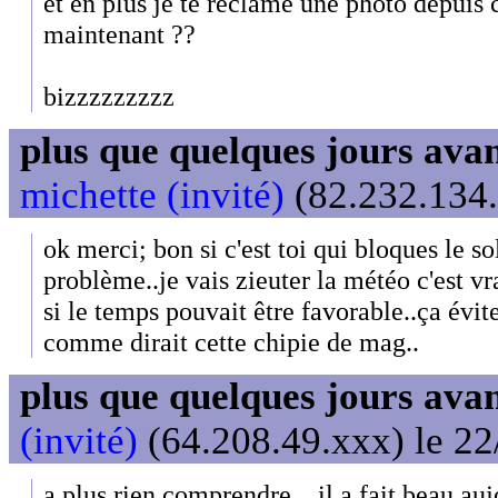
et en plus je te réclame une photo depui
maintenant ??
bizzzzzzzzz
plus que quelques jours avant
michette (invité)
(82.232.134.
ok merci; bon si c'est toi qui bloques le s
problème..je vais zieuter la météo c'est vr
si le temps pouvait être favorable..ça évite
comme dirait cette chipie de mag..
plus que quelques jours avant
(invité)
(64.208.49.xxx) le 22
a plus rien comprendre .. il a fait beau auj