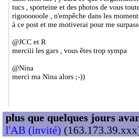
tucs , sporteine et des photos de vous toute
rigoooooole , n'empêche dans les moments
à ce post et me motiverai pour me surpass
@JCC et R
merciii les gars , vous êtes trop sympa
@Nina
merci ma Nina alors ;-))
plus que quelques jours avant
l'AB (invité)
(163.173.39.xxx)