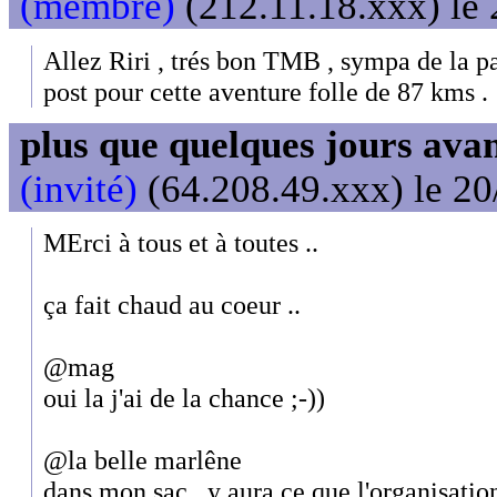
(membre)
(212.11.18.xxx) le 
Allez Riri , trés bon TMB , sympa de la p
post pour cette aventure folle de 87 kms .
plus que quelques jours avant
(invité)
(64.208.49.xxx) le 20
MErci à tous et à toutes ..
ça fait chaud au coeur ..
@mag
oui la j'ai de la chance ;-))
@la belle marlêne
dans mon sac , y aura ce que l'organisatio