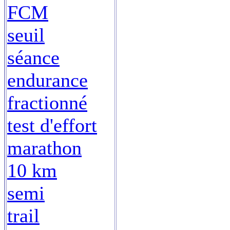
FCM
seuil
séance
endurance
fractionné
test d'effort
marathon
10 km
semi
trail