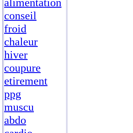
alimentation
conseil
froid
chaleur
hiver
coupure
etirement
ppg
muscu
abdo