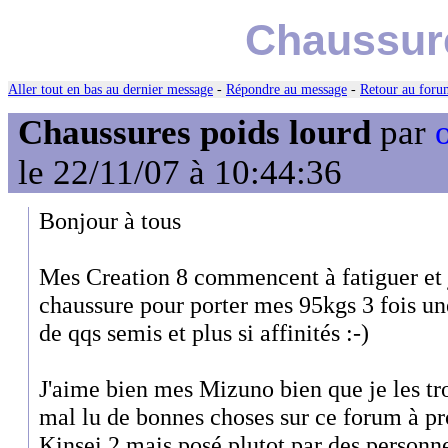
Chaussure
Aller tout en bas au dernier message
-
Répondre au message
-
Retour au forum
Chaussures poids lourd
par
le 22/11/07 à 10:44:36
Bonjour à tous
Mes Creation 8 commencent à fatiguer et 
chaussure pour porter mes 95kgs 3 fois un
de qqs semis et plus si affinités :-)
J'aime bien mes Mizuno bien que je les tro
mal lu de bonnes choses sur ce forum à pr
Kinsei 2 mais posé plutot par des person