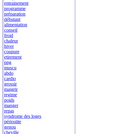
entrainement
programme
préparation
débutant
alimentation
conseil
froid
chaleur
hiver
coupure
etirement
ppg
muscu
abdo
cardio
grossir
maigrir
regime
poids
manger
repas
syndrome des loges
périostite
genou
cheville