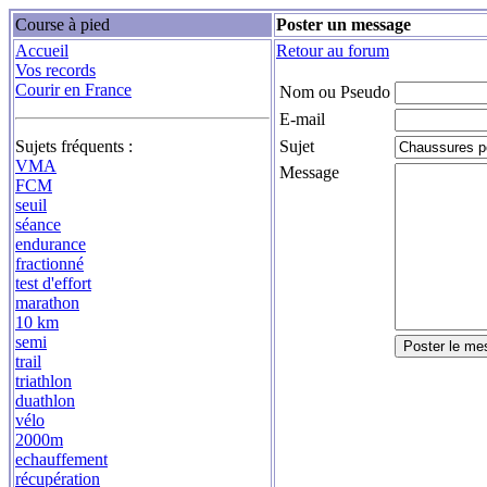
Course à pied
Poster un message
Accueil
Retour au forum
Vos records
Courir en France
Nom ou Pseudo
E-mail
Sujets fréquents :
Sujet
VMA
Message
FCM
seuil
séance
endurance
fractionné
test d'effort
marathon
10 km
semi
trail
triathlon
duathlon
vélo
2000m
echauffement
récupération