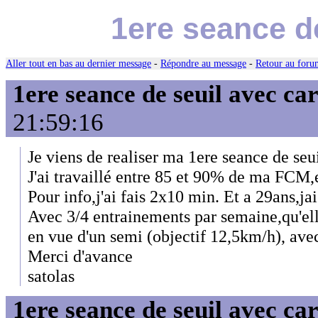
1ere seance d
Aller tout en bas au dernier message
-
Répondre au message
-
Retour au forum
1ere seance de seuil avec ca
21:59:16
Je viens de realiser ma 1ere seance de seu
J'ai travaillé entre 85 et 90% de ma FCM,e
Pour info,j'ai fais 2x10 min. Et a 29ans,j
Avec 3/4 entrainements par semaine,qu'ell
en vue d'un semi (objectif 12,5km/h), av
Merci d'avance
satolas
1ere seance de seuil avec ca