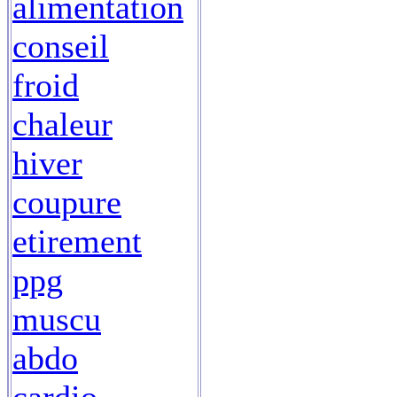
alimentation
conseil
froid
chaleur
hiver
coupure
etirement
ppg
muscu
abdo