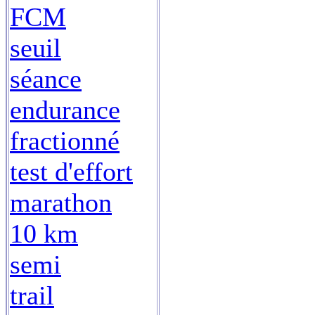
FCM
seuil
séance
endurance
fractionné
test d'effort
marathon
10 km
semi
trail