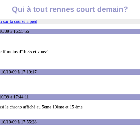
Qui à tout rennes court demain?
 sur la course à pied
10/09 à 16:55:55
ctif moins d'1h 35 et vous?
 10/10/09 à 17:19:17
10/09 à 17:44:11
 aussi le chrono affiché au 5ème 10ème et 15 ème
 10/10/09 à 17:55:28