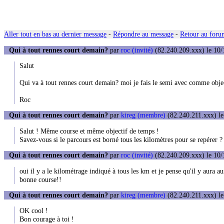
Aller tout en bas au dernier message
-
Répondre au message
-
Retour au forum
Qui à tout rennes court demain?
par
roc (invité)
(82.240.209.xxx) le 10/
Salut
Qui va à tout rennes court demain? moi je fais le semi avec comme obje
Roc
Qui à tout rennes court demain?
par
kireg (membre)
(82.240.211.xxx) le
Salut ! Même course et même objectif de temps !
Savez-vous si le parcours est borné tous les kilomètres pour se repérer ?
Qui à tout rennes court demain?
par
roc (invité)
(82.240.209.xxx) le 10/
oui il y a le kilométrage indiqué à tous les km et je pense qu'il y aura
bonne course!!
Qui à tout rennes court demain?
par
kireg (membre)
(82.240.211.xxx) le
OK cool !
Bon courage à toi !