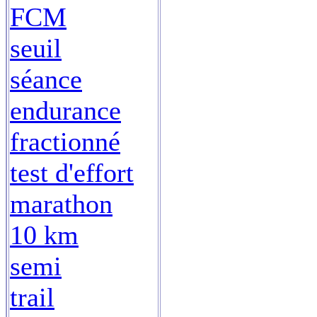
FCM
seuil
séance
endurance
fractionné
test d'effort
marathon
10 km
semi
trail