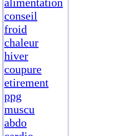
alimentation
conseil
froid
chaleur
hiver
coupure
etirement
ppg
muscu
abdo