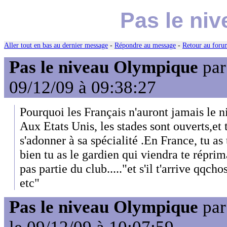
Pas le ni
Aller tout en bas au dernier message
-
Répondre au message
-
Retour au forum
Pas le niveau Olympique
pa
09/12/09 à 09:38:27
Pourquoi les Français n'auront jamais le
Aux Etats Unis, les stades sont ouverts,et
s'adonner à sa spécialité .En France, tu as
bien tu as le gardien qui viendra te réprim
pas partie du club....."et s'il t'arrive qqch
etc"
Pas le niveau Olympique
pa