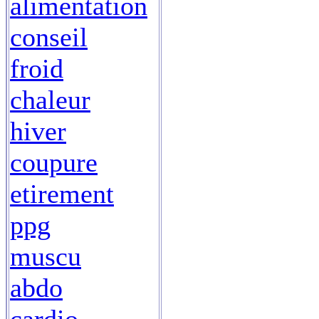
alimentation
conseil
froid
chaleur
hiver
coupure
etirement
ppg
muscu
abdo