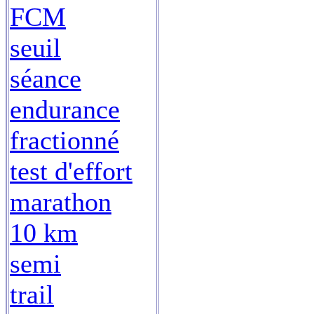
FCM
seuil
séance
endurance
fractionné
test d'effort
marathon
10 km
semi
trail