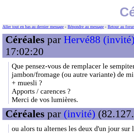
Cé
Aller tout en bas au dernier message
-
Répondre au message
-
Retour au forum
Céréales
par
Hervé88 (invité
17:02:20
Que pensez-vous de remplacer le sempite
jambon/fromage (ou autre variante) de mid
+ muesli ?
Apports / carences ?
Merci de vos lumières.
Céréales
par
(invité)
(82.127.
ou alors tu alternes les deux d'un jour sur l