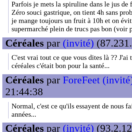
Parfois je mets la spiruline dans le jus de 
Zéro souci gastrique, on tient 4h sans pr
je mange toujours un fruit à 10h et on évi
supermarché plein de trucs pas bon (voir p
Céréales
par
(invité)
(87.231.
C'est vrai tout ce que vous dites là ?? J'ai
céréales c'était bon pour la santé...
Céréales
par
ForeFeet (invité
21:44:38
Normal, c'est ce qu'ils essayent de nous fa
années...
Céréales
par
(invité)
(93.2.12