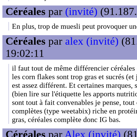
Céréales
par
(invité)
(91.187.
En plus, trop de muesli peut provoquer une
Céréales
par
alex (invité)
(81
19:02:11
il faut tout de même différencier céréales 
les corn flakes sont trop gras et sucrés (et
est assez différent. Et certaines marques, 
(bien lire sur l'étiquette les apports nutrit
sont tout à fait convenables je pense, tou
complètes (type weetabix) riche en protéin
gras, céréales complète donc IG bas.
Céréales
par
Alex (invité)
(81