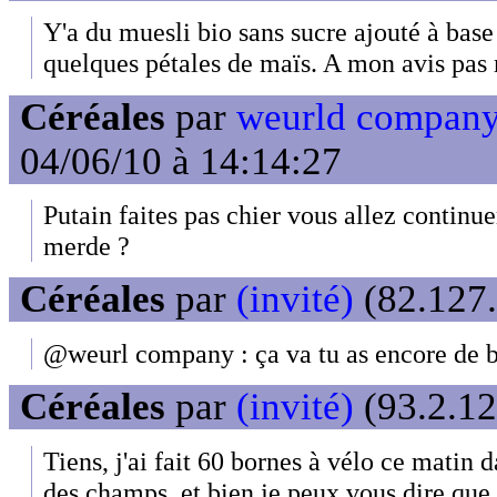
Y'a du muesli bio sans sucre ajouté à base
quelques pétales de maïs. A mon avis pas 
Céréales
par
weurld company 
04/06/10 à 14:14:27
Putain faites pas chier vous allez continu
merde ?
Céréales
par
(invité)
(82.127.
@weurl company : ça va tu as encore de b
Céréales
par
(invité)
(93.2.12
Tiens, j'ai fait 60 bornes à vélo ce matin
des champs, et bien je peux vous dire que 