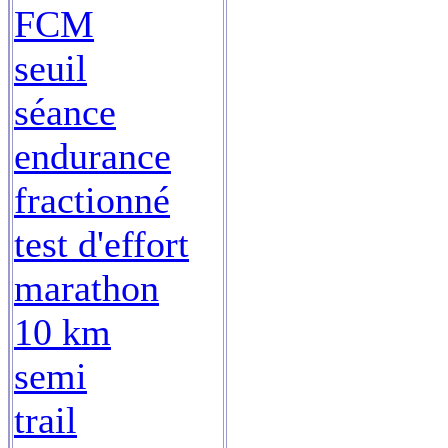
FCM
seuil
séance
endurance
fractionné
test d'effort
marathon
10 km
semi
trail