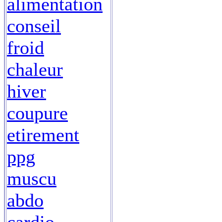
alimentation
conseil
froid
chaleur
hiver
coupure
etirement
ppg
muscu
abdo