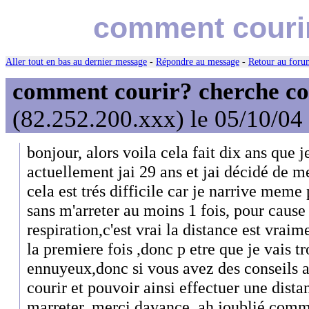
comment courir
Aller tout en bas au dernier message
-
Répondre au message
-
Retour au forum
comment courir? cherche co
(82.252.200.xxx) le 05/10/04
bonjour, alors voila cela fait dix ans que je
actuellement jai 29 ans et jai décidé de m
cela est trés difficile car je narrive meme
sans m'arreter au moins 1 fois, pour caus
respiration,c'est vrai la distance est vraim
la premiere fois ,donc p etre que je vais tr
ennuyeux,donc si vous avez des conseils 
courir et pouvoir ainsi effectuer une dist
marreter, merci davance, ah joublié comme