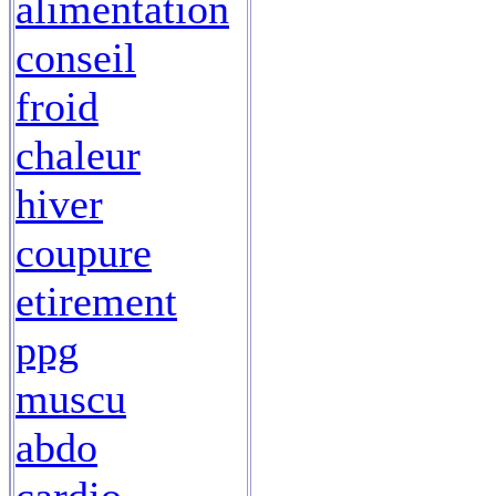
alimentation
conseil
froid
chaleur
hiver
coupure
etirement
ppg
muscu
abdo