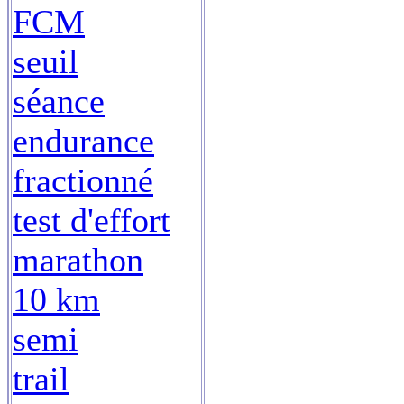
FCM
seuil
séance
endurance
fractionné
test d'effort
marathon
10 km
semi
trail