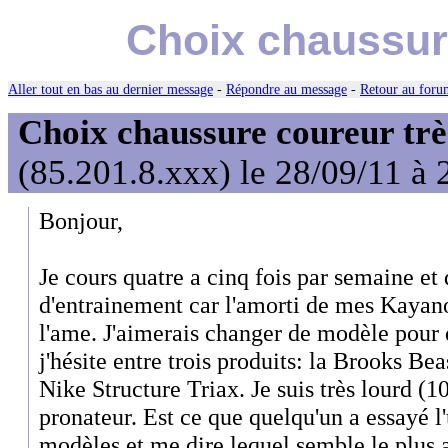
Choix chaussure
Aller tout en bas au dernier message
-
Répondre au message
-
Retour au forum
Choix chaussure coureur trè
(85.201.8.xxx) le 28/09/11 à 
Bonjour,
Je cours quatre a cinq fois par semaine et
d'entrainement car l'amorti de mes Kaya
l'ame. J'aimerais changer de modèle pour 
j'hésite entre trois produits: la Brooks Beas
Nike Structure Triax. Je suis très lourd (
pronateur. Est ce que quelqu'un a essayé l
modèles et me dire lequel semble le plus