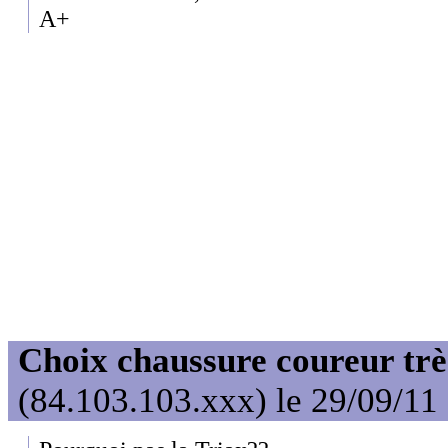
A+
Choix chaussure coureur trè
(84.103.103.xxx) le 29/09/11