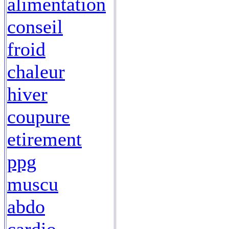
alimentation
conseil
froid
chaleur
hiver
coupure
etirement
ppg
muscu
abdo