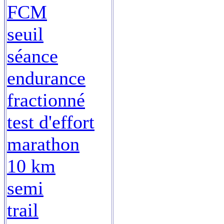
FCM
seuil
séance
endurance
fractionné
test d'effort
marathon
10 km
semi
trail