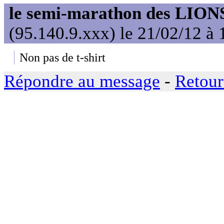
le semi-marathon des LIONS
(95.140.9.xxx) le 21/02/12 à 
Non pas de t-shirt
Répondre au message
-
Retour