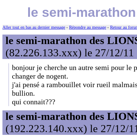
le semi-marathon
Aller tout en bas au dernier message
-
Répondre au message
-
Retour au forum
le semi-marathon des LIONS
(82.226.133.xxx) le 27/12/11
bonjour je cherche un autre semi pour le p
changer de nogent.
j'ai pensé a rambouillet voir rueil malmai
bullion.
qui connait???
le semi-marathon des LIONS
(192.223.140.xxx) le 27/12/1