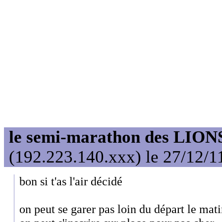
le semi-marathon des LIONS
(192.223.140.xxx) le 27/12/1
bon si t'as l'air décidé
on peut se garer pas loin du départ le mat