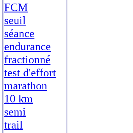
FCM
seuil
séance
endurance
fractionné
test d'effort
marathon
10 km
semi
trail