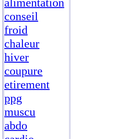
alimentation
conseil
froid
chaleur
hiver
coupure
etirement
ppg
muscu
abdo