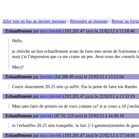
Aller tout en bas au dernier message
-
Répondre au message
-
Retour au forum
Echauffement
par
nico (invité)
(193.201.47.xxx) le 21/02/12 à 13:18:46
Hello,
je cherche un bon echauffement avant de faire mes series de fractionn
mais j'ai l'impression que ca me crame un peu. Avez-vous des conseils l
Merci!
Echauffement
par
(invité)
(64.208.49.xxx) le 21/02/12 à 13:23:04
Courir doucement 20-25 min ça suffit. Pas la peine de faire ton Rambo.
Echauffement
par
nico (invité)
(193.201.47.xxx) le 21/02/12 à 13:53:19
Mais sans faire de pointes ou de trucs comme ca? si je cours a 10 j'encha
Echauffement
par
(invité)
(87.91.123.xxx) le 21/02/12 à 14:49:18
tu t'échauffes 20-25 min tranquille, tu fais 2-3 gammes(montées de genou
Echauffement
par
nico (invité)
(193.201.47.xxx) le 21/02/12 à 17:54:04