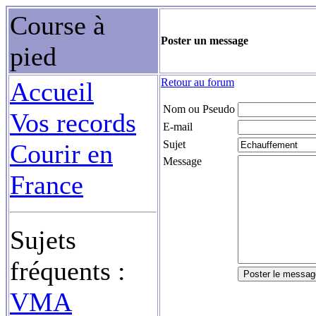
Course à
Poster un message
pied
Retour au forum
Accueil
Nom ou Pseudo
Vos records
E-mail
Sujet
Courir en
Message
France
Sujets
fréquents :
VMA