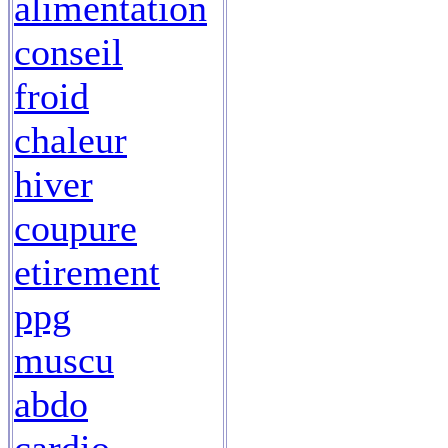
alimentation
conseil
froid
chaleur
hiver
coupure
etirement
ppg
muscu
abdo