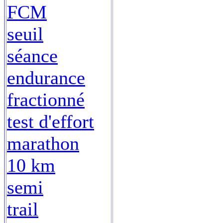
FCM
seuil
séance
endurance
fractionné
test d'effort
marathon
10 km
semi
trail