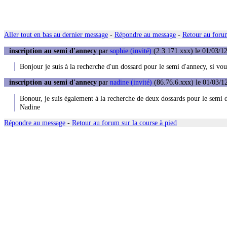
Aller tout en bas au dernier message
-
Répondre au message
-
Retour au forum
inscription au semi d'annecy
par
sophie (invité)
(2.3.171.xxx) le 01/03/12
Bonjour je suis à la recherche d'un dossard pour le semi d'annecy, si vo
inscription au semi d'annecy
par
nadine (invité)
(86.76.6.xxx) le 01/03/1
Bonour, je suis également à la recherche de deux dossards pour le semi 
Nadine
Répondre au message
-
Retour au forum sur la course à pied