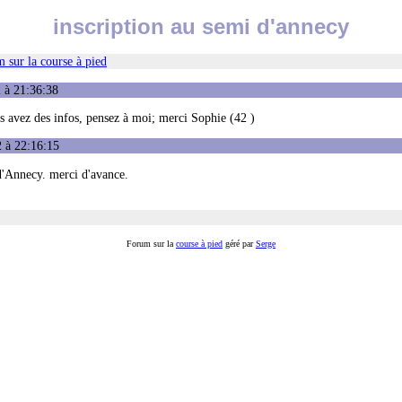
inscription au semi d'annecy
 sur la course à pied
 à 21:36:38
us avez des infos, pensez à moi; merci Sophie (42 )
2 à 22:16:15
d'Annecy. merci d'avance.
Forum sur la
course à pied
géré par
Serge