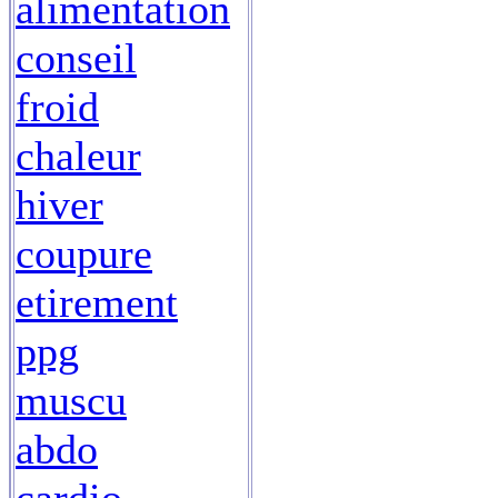
alimentation
conseil
froid
chaleur
hiver
coupure
etirement
ppg
muscu
abdo