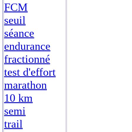
FCM
seuil
séance
endurance
fractionné
test d'effort
marathon
10 km
semi
trail