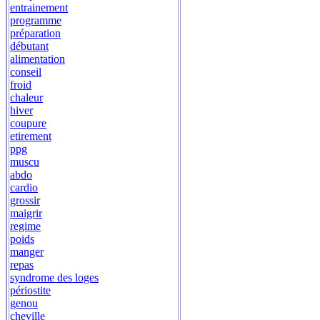
entrainement
programme
préparation
débutant
alimentation
conseil
froid
chaleur
hiver
coupure
etirement
ppg
muscu
abdo
cardio
grossir
maigrir
regime
poids
manger
repas
syndrome des loges
périostite
genou
cheville