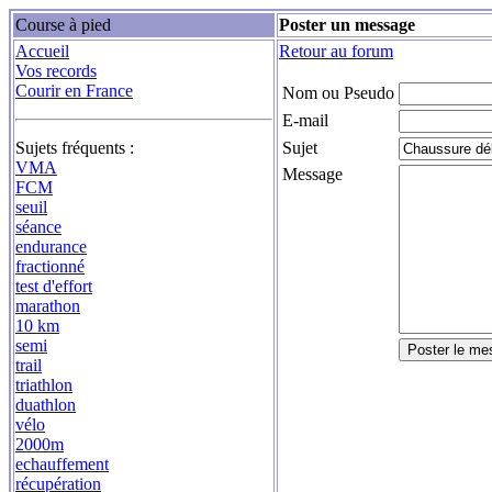
Course à pied
Poster un message
Accueil
Retour au forum
Vos records
Courir en France
Nom ou Pseudo
E-mail
Sujets fréquents :
Sujet
VMA
Message
FCM
seuil
séance
endurance
fractionné
test d'effort
marathon
10 km
semi
trail
triathlon
duathlon
vélo
2000m
echauffement
récupération