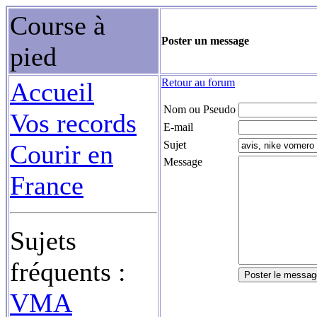
Course à
Poster un message
pied
Retour au forum
Accueil
Nom ou Pseudo
Vos records
E-mail
Sujet
Courir en
Message
France
Sujets
fréquents :
VMA