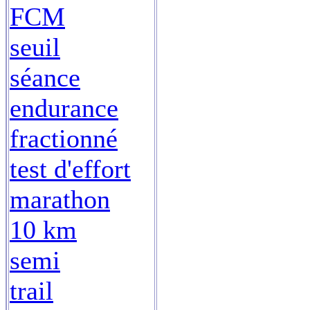
FCM
seuil
séance
endurance
fractionné
test d'effort
marathon
10 km
semi
trail