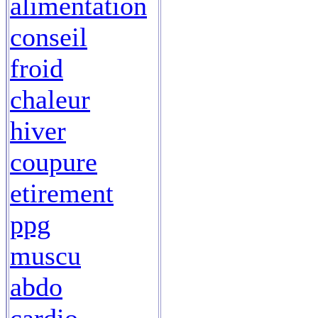
alimentation
conseil
froid
chaleur
hiver
coupure
etirement
ppg
muscu
abdo