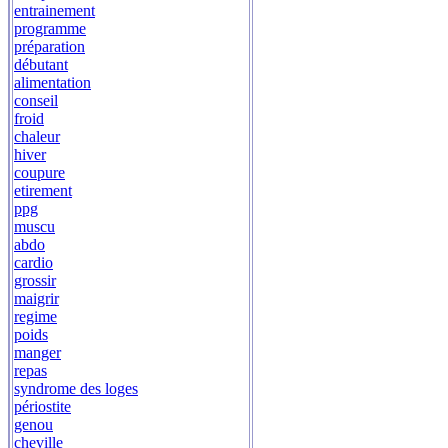
entrainement
programme
préparation
débutant
alimentation
conseil
froid
chaleur
hiver
coupure
etirement
ppg
muscu
abdo
cardio
grossir
maigrir
regime
poids
manger
repas
syndrome des loges
périostite
genou
cheville