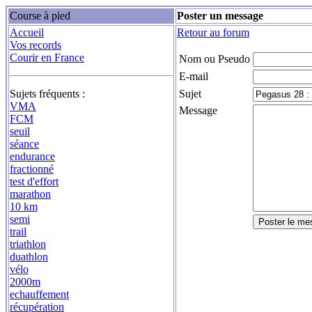
Course à pied
Poster un message
Accueil
Retour au forum
Vos records
Courir en France
Nom ou Pseudo
E-mail
Sujets fréquents :
Sujet
VMA
Message
FCM
seuil
séance
endurance
fractionné
test d'effort
marathon
10 km
semi
trail
triathlon
duathlon
vélo
2000m
echauffement
récupération