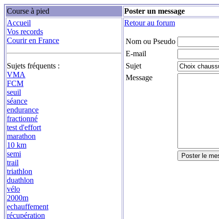
Course à pied
Poster un message
Accueil
Retour au forum
Vos records
Courir en France
Nom ou Pseudo
E-mail
Sujets fréquents :
Sujet
VMA
Message
FCM
seuil
séance
endurance
fractionné
test d'effort
marathon
10 km
semi
trail
triathlon
duathlon
vélo
2000m
echauffement
récupération