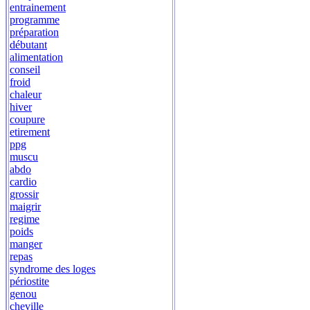
entrainement
programme
préparation
débutant
alimentation
conseil
froid
chaleur
hiver
coupure
etirement
ppg
muscu
abdo
cardio
grossir
maigrir
regime
poids
manger
repas
syndrome des loges
périostite
genou
cheville