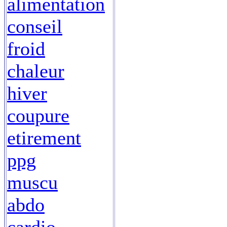
alimentation
conseil
froid
chaleur
hiver
coupure
etirement
ppg
muscu
abdo