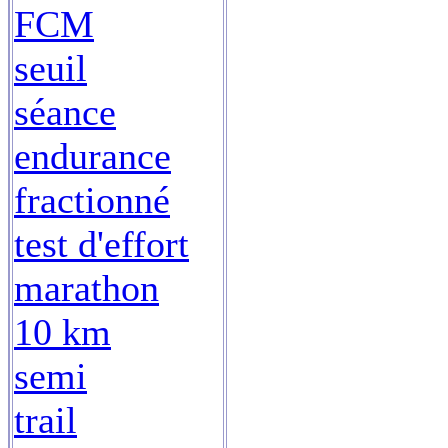
FCM
seuil
séance
endurance
fractionné
test d'effort
marathon
10 km
semi
trail