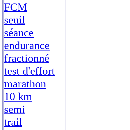
FCM
seuil
séance
endurance
fractionné
test d'effort
marathon
10 km
semi
trail