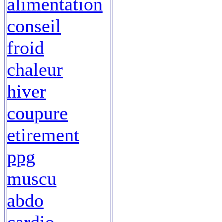
alimentation
conseil
froid
chaleur
hiver
coupure
etirement
ppg
muscu
abdo