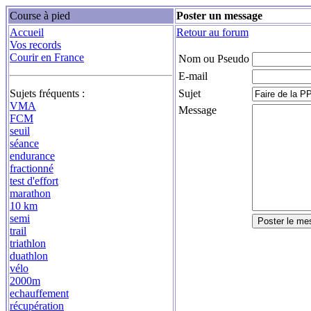
Course à pied
Poster un message
Accueil
Retour au forum
Vos records
Courir en France
Nom ou Pseudo
E-mail
Sujets fréquents :
Sujet
VMA
Message
FCM
seuil
séance
endurance
fractionné
test d'effort
marathon
10 km
semi
trail
triathlon
duathlon
vélo
2000m
echauffement
récupération