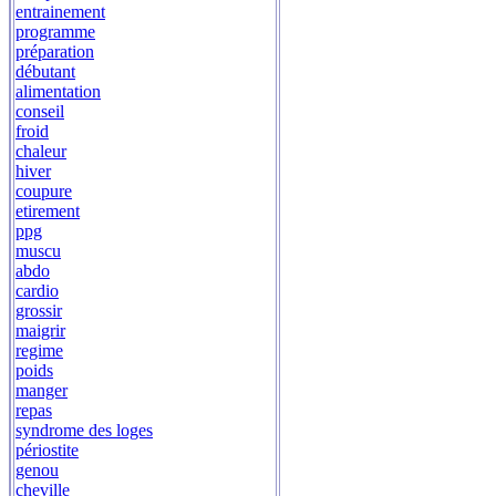
entrainement
programme
préparation
débutant
alimentation
conseil
froid
chaleur
hiver
coupure
etirement
ppg
muscu
abdo
cardio
grossir
maigrir
regime
poids
manger
repas
syndrome des loges
périostite
genou
cheville