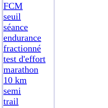
FCM
seuil
séance
endurance
fractionné
test d'effort
marathon
10 km
semi
trail