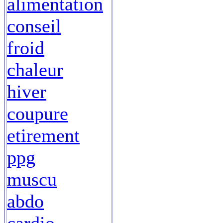
alimentation
conseil
froid
chaleur
hiver
coupure
etirement
ppg
muscu
abdo