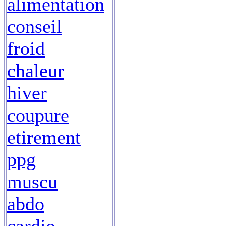
alimentation
conseil
froid
chaleur
hiver
coupure
etirement
ppg
muscu
abdo