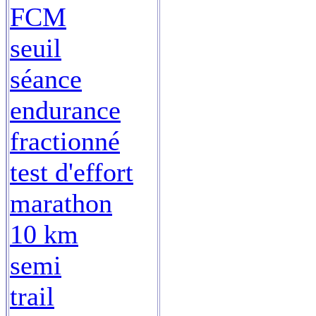
FCM
seuil
séance
endurance
fractionné
test d'effort
marathon
10 km
semi
trail