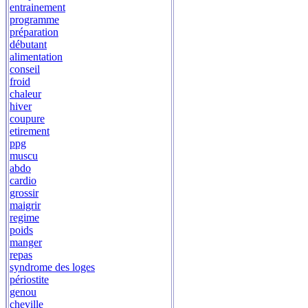
entrainement
programme
préparation
débutant
alimentation
conseil
froid
chaleur
hiver
coupure
etirement
ppg
muscu
abdo
cardio
grossir
maigrir
regime
poids
manger
repas
syndrome des loges
périostite
genou
cheville