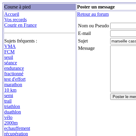
Course à pied
Poster un message
Accueil
Retour au forum
Vos records
Courir en France
Nom ou Pseudo
E-mail
Sujets fréquents :
Sujet
VMA
Message
FCM
seuil
séance
endurance
fractionné
test d'effort
marathon
10 km
semi
trail
triathlon
duathlon
vélo
2000m
echauffement
récupération