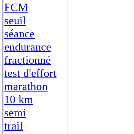
FCM
seuil
séance
endurance
fractionné
test d'effort
marathon
10 km
semi
trail