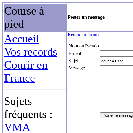
Course à
Poster un message
pied
Retour au forum
Accueil
Nom ou Pseudo
Vos records
E-mail
Sujet
Courir en
Message
France
Sujets
fréquents :
VMA