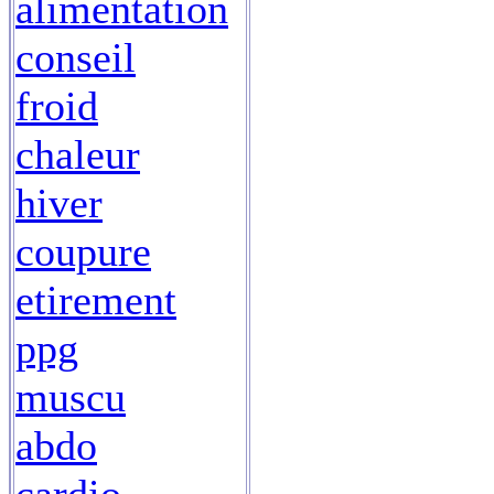
alimentation
conseil
froid
chaleur
hiver
coupure
etirement
ppg
muscu
abdo